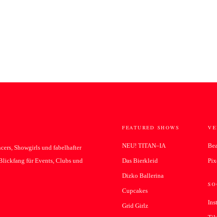
FEATURED SHOWS
VE
NEU! TITAN–IA
Be
cers, Showgirls und fabelhafter
 Blickfang für Events, Clubs und
Das Bierkleid
Pix
Dizko Ballerina
SO
Cupcakes
Ins
Grid Girlz