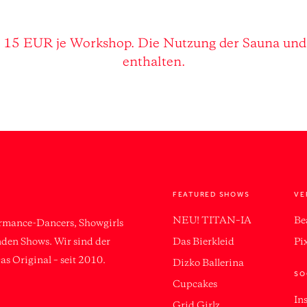
 not found
nces.com/wp-content/uploads/2024/04/highheels_he
r 15 EUR je Workshop. Die Nutzung der Sauna und d
ploads/2024/04/highheels_hero.webm
enthalten.
FEATURED SHOWS
VE
NEU! TITAN–IA
Be
ormance-Dancers, Showgirls
Das Bierkleid
Pi
enden Shows. Wir sind der
as Original – seit 2010.
Dizko Ballerina
SO
Cupcakes
In
Grid Girlz