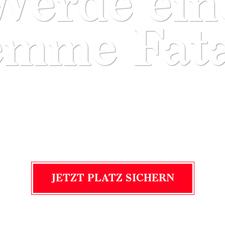
Werde ein
emme Fata
JETZT PLATZ SICHERN