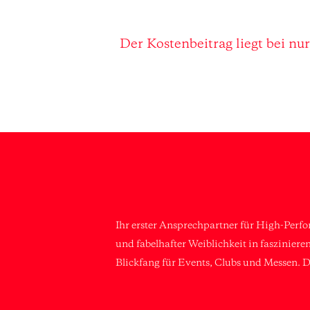
Media error: Format(s) not supported or source(s)
Datei herunterladen: https://pirouette-performa
Der Kostenbeitrag liegt bei nu
https://pirouette-performances.com/wp-content/u
Ihr erster Ansprechpartner für High-Perf
und fabelhafter Weiblichkeit in faszinier
Blickfang für Events, Clubs und Messen. D