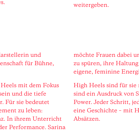
s.
weitergeben.
darstellerin und
möchte Frauen dabei unt
denschaft für Bühne,
zu spüren, ihre Haltung
eigene, feminine Energi
h Heels mit dem Fokus
High Heels sind für sie 
ein und die tiefe
sind ein Ausdruck von S
 Für sie bedeutet
Power. Jeder Schritt, je
ement zu leben:
eine Geschichte – mit 
nz. In ihrem Unterricht
Absätzen.
der Performance. Sarina