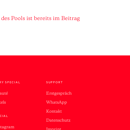
ro.mp4
Datei herunterladen:
es Pools ist bereits im Beitrag
RY SPECIAL
SUPPORT
auté
Erstgespräch
xels
WhatsApp
Kontakt
CIAL
Datenschutz
stagram
Imprint