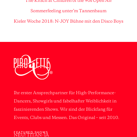
The Kitsch at Children of the 90s Open Air
Sommerfeeling unter’m Tannenbaum
Kieler Woche 2018: N-JOY Bühne mit den Disco Boys
Ihr erster Ansprechpartner für High-Performance-
Dancers, Showgirls und fabelhafter Weiblichkeit in
faszinierenden Shows. Wir sind der Blickfang für
Events, Clubs und Messen. Das Original – seit 2010.
FEATURED SHOWS
NEU! TITAN–IA