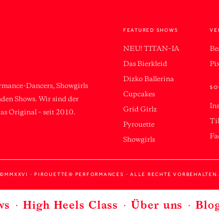
FEATURED SHOWS
VE
NEU! TITAN–IA
Be
Das Bierkleid
Pi
Dizko Ballerina
ormance-Dancers, Showgirls
SO
Cupcakes
enden Shows. Wir sind der
In
Grid Girlz
as Original – seit 2010.
Ti
Pyrouette
Fa
Showgirls
©MMXXVI · PIROUETTE® PERFORMANCES · ALLE RECHTE VORBEHALTEN
ws
High Heels Class
Über uns
Blo