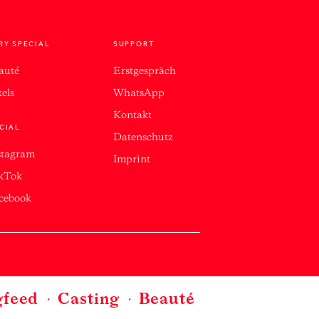
RY SPECIAL
SUPPORT
auté
Erstgespräch
xels
WhatsApp
Kontakt
CIAL
Datenschutz
stagram
Imprint
kTok
cebook
.
gfeed
Casting
Beauté