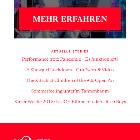
AKTUELLE STORIES
Performance trotz Pandemie – Es funktioniert!
A Showgirl Lockdown – Grußwort & Video
The Kitsch at Children of the 90s Open Air
Sommerfeeling unter’m Tannenbaum
Kieler Woche 2018: N-JOY Bühne mit den Disco Boys